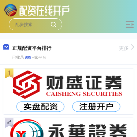
正规配资平台排行
更多
已收录
999
+家平台