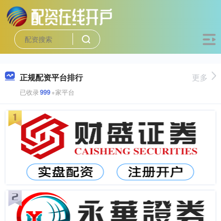
正规配资平台排行
更多
已收录
999
+家平台