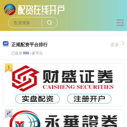
正规配资平台排行
更多
已收录
999
+家平台