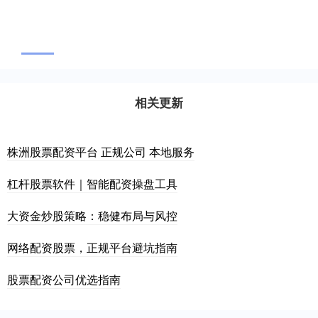
相关更新
株洲股票配资平台 正规公司 本地服务
杠杆股票软件｜智能配资操盘工具
大资金炒股策略：稳健布局与风控
网络配资股票，正规平台避坑指南
股票配资公司优选指南