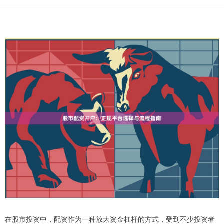
在股市投资中，配资作为一种放大资金杠杆的方式，受到不少投资者