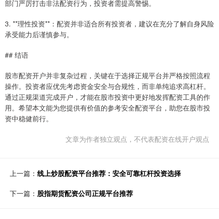
部门严厉打击非法配资行为，投资者需提高警惕。
3. **理性投资**：配资并非适合所有投资者，建议在充分了解自身风险
承受能力后谨慎参与。
## 结语
股市配资开户并非复杂过程，关键在于选择正规平台并严格按照流程
操作。投资者应优先考虑资金安全与合规性，而非单纯追求高杠杆。
通过正规渠道完成开户，才能在股市投资中更好地发挥配资工具的作
用。希望本文能为您提供有价值的参考安全配资平台，助您在股市投
资中稳健前行。
文章为作者独立观点，不代表配资在线开户观点
上一篇：
线上炒股配资平台推荐：安全可靠杠杆投资选择
下一篇：
股指期货配资公司正规平台推荐