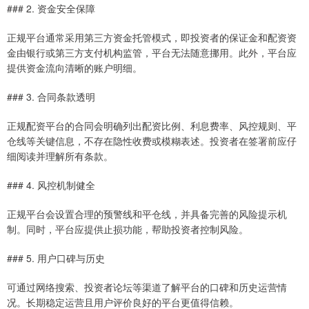
### 2. 资金安全保障
正规平台通常采用第三方资金托管模式，即投资者的保证金和配资资
金由银行或第三方支付机构监管，平台无法随意挪用。此外，平台应
提供资金流向清晰的账户明细。
### 3. 合同条款透明
正规配资平台的合同会明确列出配资比例、利息费率、风控规则、平
仓线等关键信息，不存在隐性收费或模糊表述。投资者在签署前应仔
细阅读并理解所有条款。
### 4. 风控机制健全
正规平台会设置合理的预警线和平仓线，并具备完善的风险提示机
制。同时，平台应提供止损功能，帮助投资者控制风险。
### 5. 用户口碑与历史
可通过网络搜索、投资者论坛等渠道了解平台的口碑和历史运营情
况。长期稳定运营且用户评价良好的平台更值得信赖。