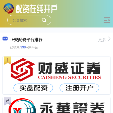
正规配资平台排行
更多
已收录
999
+家平台