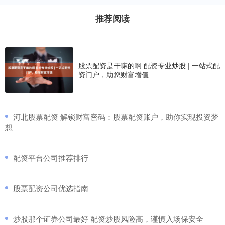
推荐阅读
股票配资是干嘛的啊 配资专业炒股 | 一站式配
资门户，助您财富增值
​河北股票配资 解锁财富密码：股票配资账户，助你实现投资梦
想
​配资平台公司推荐排行
​股票配资公司优选指南
​炒股那个证券公司最好 配资炒股风险高，谨慎入场保安全