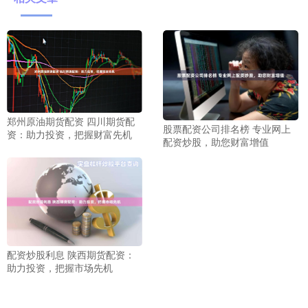
郑州原油期货配资 四川期货配
股票配资公司排名榜 专业网上
资：助力投资，把握财富先机
配资炒股，助您财富增值
配资炒股利息 陕西期货配资：
助力投资，把握市场先机