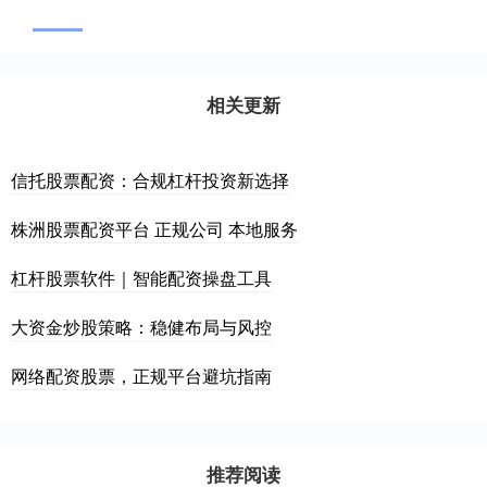
相关更新
信托股票配资：合规杠杆投资新选择
株洲股票配资平台 正规公司 本地服务
杠杆股票软件｜智能配资操盘工具
大资金炒股策略：稳健布局与风控
网络配资股票，正规平台避坑指南
推荐阅读