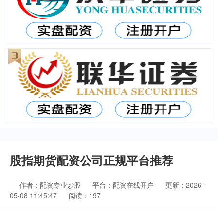
股指期货配资公司正规平台推荐
作者：配资专业炒股
平台：配资在线开户
更新：2026-
05-08 11:45:47
阅读：197