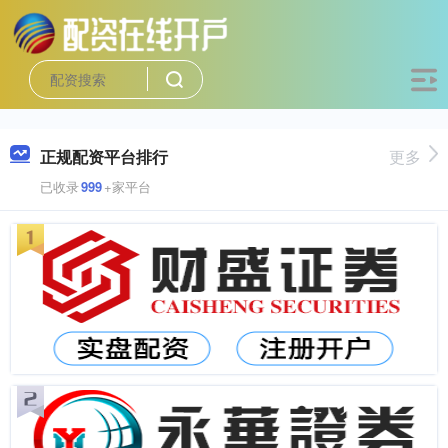
正规配资平台排行
更多
已收录
999
+家平台