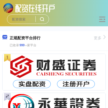
正规配资平台排行
更多
已收录
999
+家平台