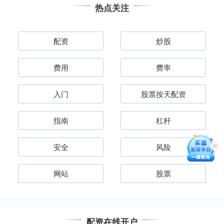
热点关注
配资
炒股
费用
费率
入门
股票按天配资
指南
杠杆
安全
风险
网站
股票
配资在线开户