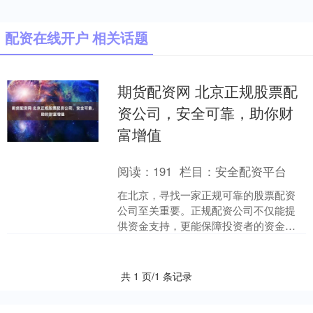
配资在线开户 相关话题
期货配资网 北京正规股票配
资公司，安全可靠，助你财
富增值
阅读：
191
栏目：
安全配资平台
在北京，寻找一家正规可靠的股票配资
公司至关重要。正规配资公司不仅能提
供资金支持，更能保障投资者的资金安
全和利益。 8倍股票配资的潜在收益率很
高。如果股票价格上涨....
共 1 页/1 条记录