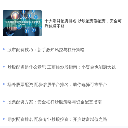
十大期货配资排名 炒股配资选配资，安全可
靠稳赚不赔
​股市配资技巧：新手必知风控与杠杆策略
​炒股配资是什么意思 工薪族炒股指南：小资金也能赚大钱
​场外股票配资 配资炒股平台排名：助你选择可靠平台
​股票配资方案：安全杠杆炒股策略与资金配置指南
​期货配资排名 配资专业炒股投资：开启财富增值之路